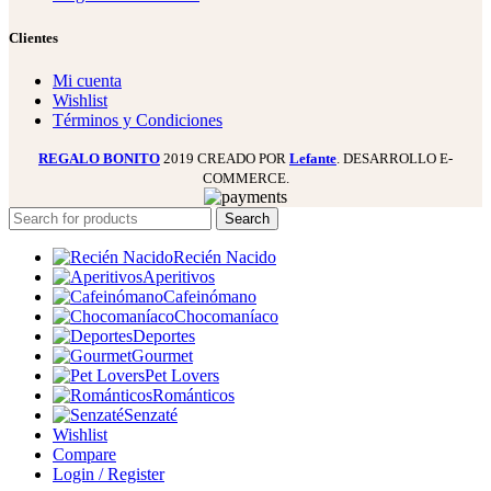
Clientes
Mi cuenta
Wishlist
Términos y Condiciones
REGALO BONITO
2019 CREADO POR
Lefante
. DESARROLLO E-
COMMERCE.
Search
Recién Nacido
Aperitivos
Cafeinómano
Chocomaníaco
Deportes
Gourmet
Pet Lovers
Románticos
Senzaté
Wishlist
Compare
Login / Register