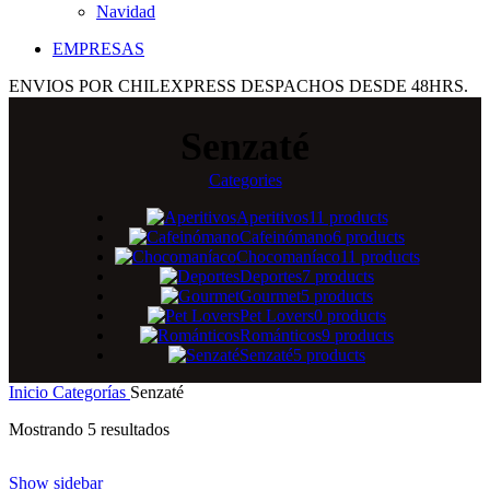
Navidad
EMPRESAS
ENVIOS POR CHILEXPRESS DESPACHOS DESDE 48HRS.
Senzaté
Categories
Aperitivos
11 products
Cafeinómano
6 products
Chocomaníaco
11 products
Deportes
7 products
Gourmet
5 products
Pet Lovers
0 products
Románticos
9 products
Senzaté
5 products
Inicio
Categorías
Senzaté
Mostrando 5 resultados
Show sidebar