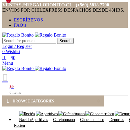
0
VENTAS@REGALOBONITO.CL | (+569) 5818 7790
ENVIOS POR CHILEXPRESS DESPACHOS DESDE 48HRS.
ESCRÍBENOS
FAQ’s
Search
Login / Register
0
Wishlist
$
0
Menu
$
0
0
items
BROWSE CATEGORIES
Aperitivos
Cafeinómano
Chocomaníaco
Deportes
Recién