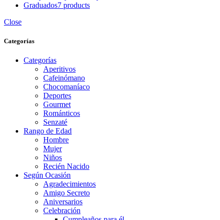
Graduados
7 products
Close
Categorías
Categorías
Aperitivos
Cafeinómano
Chocomaníaco
Deportes
Gourmet
Románticos
Senzaté
Rango de Edad
Hombre
Mujer
Niños
Recién Nacido
Según Ocasión
Agradecimientos
Amigo Secreto
Aniversarios
Celebración
Cumpleaños para él