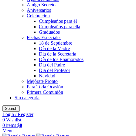
Amigo Secreto
Aniversarios
Celebración
Cumpleaños para él
Cumpleaños para ella
Graduados
Fechas Especiales
18 de Septiembre
Día de la Madre
Día de la Secretaria
Día de los Enamorados
Día del Padre
Dia del Profesor
Navidad
Mejórate Pronto
Para Toda Ocasión
Primera Comunión
Sin categoría
Search
Login / Register
0
Wishlist
0
items
$
0
Menu