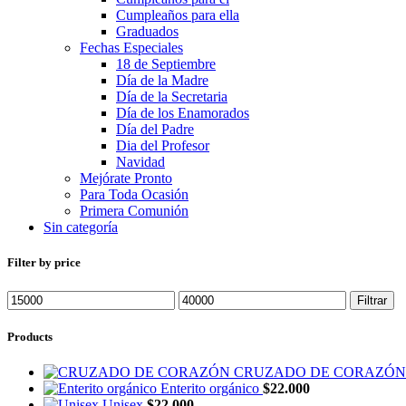
Cumpleaños para ella
Graduados
Fechas Especiales
18 de Septiembre
Día de la Madre
Día de la Secretaria
Día de los Enamorados
Día del Padre
Dia del Profesor
Navidad
Mejórate Pronto
Para Toda Ocasión
Primera Comunión
Sin categoría
Filter by price
Precio
Precio
Filtrar
mínimo
máximo
Products
CRUZADO DE CORAZÓ
Enterito orgánico
$
22.000
Unisex
$
22.000