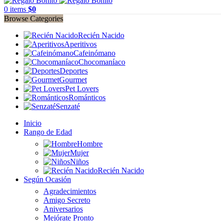
0
items
$
0
Browse Categories
Recién Nacido
Aperitivos
Cafeinómano
Chocomaníaco
Deportes
Gourmet
Pet Lovers
Románticos
Senzaté
Inicio
Rango de Edad
Hombre
Mujer
Niños
Recién Nacido
Según Ocasión
Agradecimientos
Amigo Secreto
Aniversarios
Mejórate Pronto