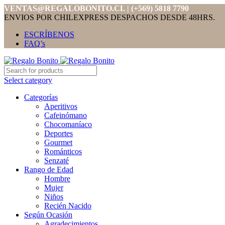
VENTAS@REGALOBONITO.CL | (+569) 5818 7790
ENVIOS POR CHILEXPRESS DESPACHOS DESDE 48HRS.
ESCRÍBENOS
FAQ’s
Select category
Categorías
Aperitivos
Cafeinómano
Chocomaníaco
Deportes
Gourmet
Románticos
Senzaté
Rango de Edad
Hombre
Mujer
Niños
Recién Nacido
Según Ocasión
Agradecimientos