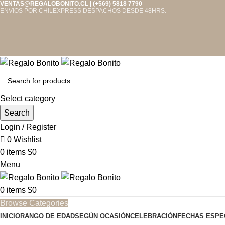
VENTAS@REGALOBONITO.CL | (+569) 5818 7790
ENVIOS POR CHILEXPRESS DESPACHOS DESDE 48HRS.
Select category
Search
Login / Register
0
Wishlist
0
items
$
0
Menu
0
items
$
0
Browse Categories
INICIO
RANGO DE EDAD
SEGÚN OCASIÓN
CELEBRACIÓN
FECHAS ESPE